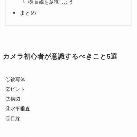
⑤ 目線を意識しよう
まとめ
カメラ初心者が意識するべきこと5選
①被写体
②ピント
③構図
④水平垂直
⑤目線