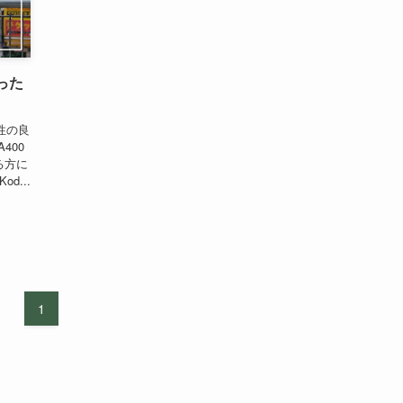
った
状性の良
400
る方に
d...
1